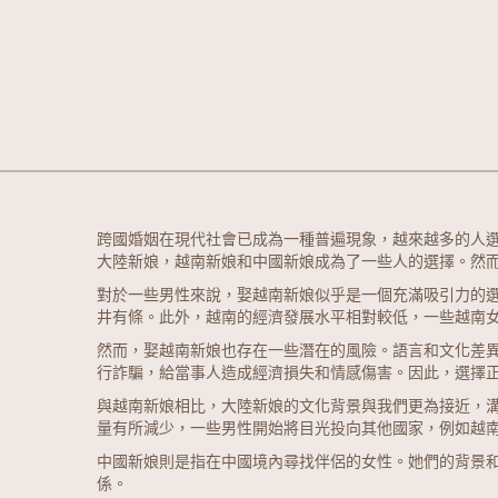
跨國婚姻在現代社會已成為一種普遍現象，越來越多的人
大陸新娘
，
越南新娘
和
中國新娘
成為了一些人的選擇。然
對於一些男性來說，娶越南新娘似乎是一個充滿吸引力的
井有條。此外，越南的經濟發展水平相對較低，一些越南
然而，娶越南新娘也存在一些潛在的風險。語言和文化差
行詐騙，給當事人造成經濟損失和情感傷害。因此，選擇
與越南新娘相比，大陸新娘的文化背景與我們更為接近，
量有所減少，一些男性開始將目光投向其他國家，例如越
中國新娘則是指在中國境內尋找伴侶的女性。她們的背景
係。