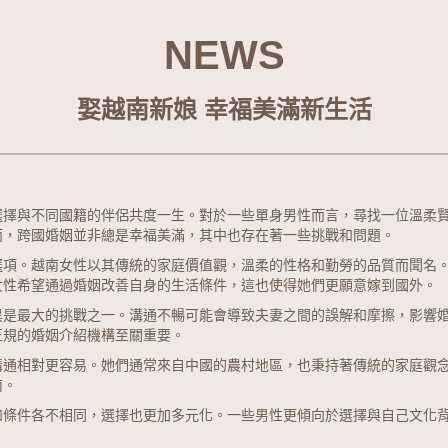
NEWS
娶越南新娘 幸福美滿新生活
選擇與不同國籍的伴侶共度一生。對於一些單身男性而言，尋找一位溫柔
而，跨國婚姻並非總是幸福美滿，其中也存在著一些挑戰和問題。
選項。越南女性以其傳統的家庭價值觀，溫柔的性格和勤勞的品質而聞名
女性希望通過婚姻改善自身的生活條件，這也使得她們更願意嫁到國外。
異是最大的挑戰之一。溝通不暢可能會導致夫妻之間的誤解和摩擦，影響
正規的婚姻介紹機構至關重要。
溝通相對更容易。她們通常來自中國的農村地區，也秉持著傳統的家庭觀
南。
和條件各不相同，選擇也更加多元化。一些男性更傾向於選擇與自己文化