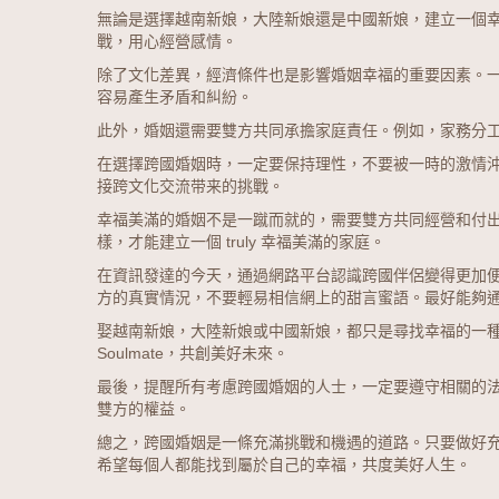
無論是選擇越南新娘，大陸新娘還是中國新娘，建立一個
戰，用心經營感情。
除了文化差異，經濟條件也是影響婚姻幸福的重要因素。
容易產生矛盾和糾紛。
此外，婚姻還需要雙方共同承擔家庭責任。例如，家務分
在選擇跨國婚姻時，一定要保持理性，不要被一時的激情
接跨文化交流带来的挑戰。
幸福美滿的婚姻不是一蹴而就的，需要雙方共同經營和付
樣，才能建立一個 truly 幸福美滿的家庭。
在資訊發達的今天，通過網路平台認識跨國伴侶變得更加
方的真實情況，不要輕易相信網上的甜言蜜語。最好能夠
娶越南新娘，大陸新娘或中國新娘，都只是尋找幸福的一
Soulmate，共創美好未來。
最後，提醒所有考慮跨國婚姻的人士，一定要遵守相關的
雙方的權益。
總之，跨國婚姻是一條充滿挑戰和機遇的道路。只要做好
希望每個人都能找到屬於自己的幸福，共度美好人生。