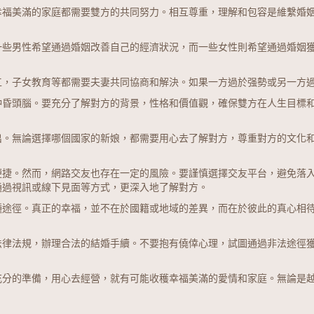
幸福美滿的家庭都需要雙方的共同努力。相互尊重，理解和包容是維繫婚
一些男性希望通過婚姻改善自己的經濟狀況，而一些女性則希望通過婚姻
工，子女教育等都需要夫妻共同協商和解決。如果一方過於强勢或另一方
沖昏頭腦。要充分了解對方的背景，性格和價值觀，確保雙方在人生目標
出。無論選擇哪個國家的新娘，都需要用心去了解對方，尊重對方的文化
便捷。然而，網路交友也存在一定的風險。要謹慎選擇交友平台，避免落
通過視訊或線下見面等方式，更深入地了解對方。
種途徑。真正的幸福，並不在於國籍或地域的差異，而在於彼此的真心相
法律法規，辦理合法的結婚手續。不要抱有僥倖心理，試圖通過非法途徑
充分的準備，用心去經營，就有可能收穫幸福美滿的愛情和家庭。無論是