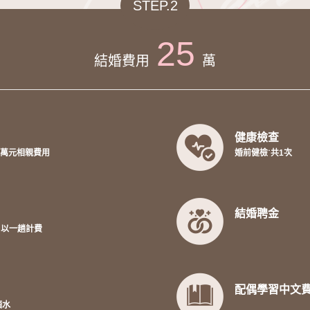
STEP.2
25
結婚費用
萬
健康檢查
1萬元相親費用
婚前健檢˙共1次
結婚聘金
，以一趟計費
配偶學習中文
酒水