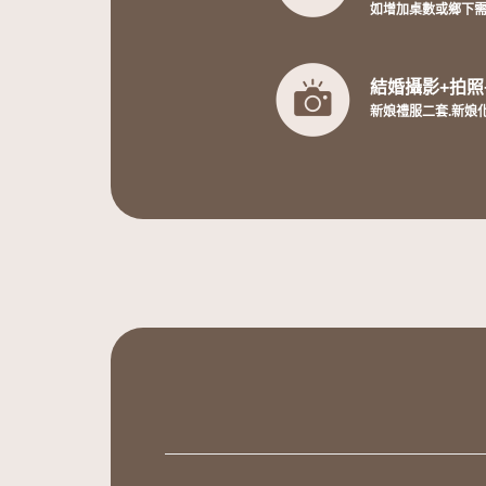
如增加桌數或鄉下需
結婚攝影+拍照
新娘禮服二套.新娘化