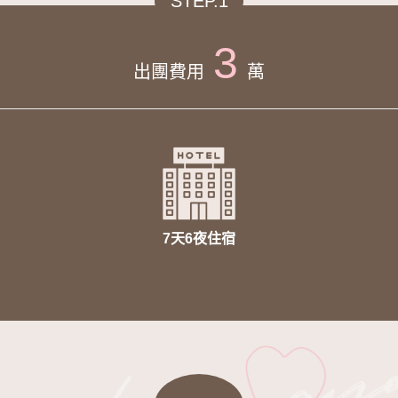
STEP.1
3
出團費用
萬
7天6夜住宿