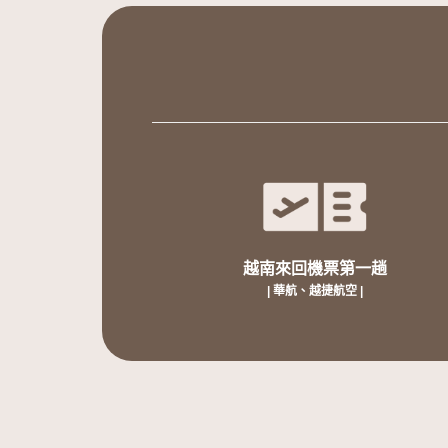
越南來回機票第一趟
| 華航、越捷航空 |