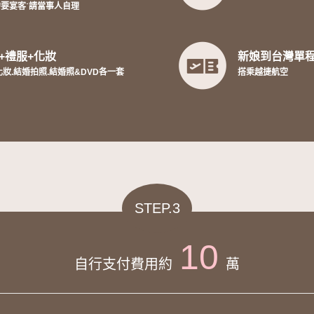
要宴客˙請當事人自理
+禮服+化妝
新娘到台灣單
妝.結婚拍照.結婚照&DVD各一套
搭乘越捷航空
STEP.3
10
自行支付費用約
萬