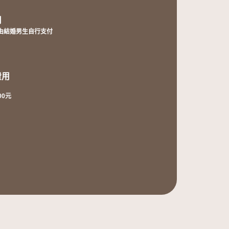
用
˙由結婚男生自行支付
費用
00元