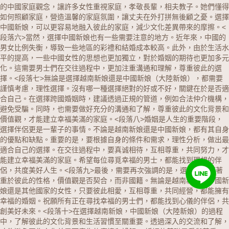
的中國家庭觀念，讓許多女性重視家庭，孝敬長輩，相夫教子。她們懂得
如何照顧家庭，營造溫馨的家庭氛圍，讓丈夫在外打拼無後顧之憂。選擇
中國新娘，可以更容易地融入彼此的家庭，減少文化差異帶來的摩擦。
<
段落六>當然，選擇中國新娘也有一些需要注意的地方。近年來，中國的
男女比例失衡，導致一些地區的彩禮和結婚成本較高。此外，由於生活水
平的提高，一些中國女性的思想也更加獨立，對於婚姻的期待也更加多元
化。這需要男士們在交往過程中，更加注重溝通和理解，尊重彼此的選
擇。
<段落七>無論是選擇越南新娘還是中國新娘（大陸新娘），都需要
謹慎考慮，理性選擇。沒有哪一種選擇絕對的好或不好，關鍵在於是否適
合自己。在選擇跨國婚姻時，建議透過正規的管道，例如合法仲介機構，
避免受騙。同時，也需要做好充分的溝通和了解，尊重彼此的文化背景和
價值觀，才能建立幸福美滿的家庭。
<段落八>婚姻是人生的重要階段，
選擇伴侶更是一輩子的事情。不論是越南新娘還是中國新娘，都有其自身
的優點和缺點。重要的是，要根據自身的條件和需求，理性分析，做出最
適合自己的選擇。在交往過程中，要真诚相待，互相尊重，共同努力，才
能建立幸福美滿的家庭。希望每位尋覓幸福的男士，都能找到理想的伴
侶，共度美好人生。
<段落九>最後，需要再次強調的是，選擇伴侶應著
重於彼此的性格，價值觀是否契合，而非國籍。無論是越南新娘，中國新
娘還是其他國家的女性，只要彼此相愛，互相尊重，共同經營，都能擁有
幸福的婚姻。祝願所有正在尋找幸福的男士們，都能找到心儀的伴侶，共
創美好未來。
<段落十>在選擇越南新娘，中國新娘（大陸新娘）的過程
中，了解彼此的文化背景和生活習慣至關重要。透過深入的交流和了解，