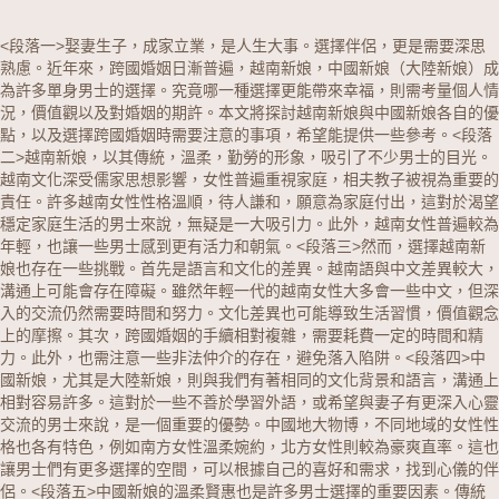
<段落一>娶妻生子，成家立業，是人生大事。選擇伴侶，更是需要深思
熟慮。近年來，跨國婚姻日漸普遍，
越南新娘
，
中國新娘
（
大陸新娘
）成
為許多單身男士的選擇。究竟哪一種選擇更能帶來幸福，則需考量個人情
況，價值觀以及對婚姻的期許。本文將探討越南新娘與中國新娘各自的優
點，以及選擇跨國婚姻時需要注意的事項，希望能提供一些參考。
<段落
二>越南新娘，以其傳統，溫柔，勤勞的形象，吸引了不少男士的目光。
越南文化深受儒家思想影響，女性普遍重視家庭，相夫教子被視為重要的
責任。許多越南女性性格溫順，待人謙和，願意為家庭付出，這對於渴望
穩定家庭生活的男士來說，無疑是一大吸引力。此外，越南女性普遍較為
年輕，也讓一些男士感到更有活力和朝氣。
<段落三>然而，選擇越南新
娘也存在一些挑戰。首先是語言和文化的差異。越南語與中文差異較大，
溝通上可能會存在障礙。雖然年輕一代的越南女性大多會一些中文，但深
入的交流仍然需要時間和努力。文化差異也可能導致生活習慣，價值觀念
上的摩擦。其次，跨國婚姻的手續相對複雜，需要耗費一定的時間和精
力。此外，也需注意一些非法仲介的存在，避免落入陷阱。
<段落四>中
國新娘，尤其是大陸新娘，則與我們有著相同的文化背景和語言，溝通上
相對容易許多。這對於一些不善於學習外語，或希望與妻子有更深入心靈
交流的男士來說，是一個重要的優勢。中國地大物博，不同地域的女性性
格也各有特色，例如南方女性溫柔婉約，北方女性則較為豪爽直率。這也
讓男士們有更多選擇的空間，可以根據自己的喜好和需求，找到心儀的伴
侶。
<段落五>中國新娘的溫柔賢惠也是許多男士選擇的重要因素。傳統