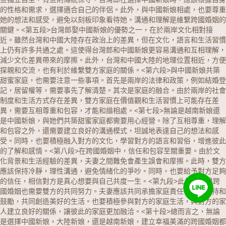
的性格和需求，選擇適合自己的伴侶。此外，與中國新娘相處，也要尊重
她的想法和感受，避免以刻板印象看待她。溝通和理解是維繫跨國婚姻的
關鍵。<第五段>台灣郎娶中國新娘的優勢之一，在於兩岸文化相對接
近。雖然台灣和中國大陸存在政治上的差異，但在文化，語言和生活習慣
上仍有許多共通之處。這使得台灣郎和中國新娘更容易溝通和互相理解，
減少文化差異帶來的摩擦。此外，台灣和中國大陸的地理位置相近，方便
探親和交流，也有利於維繫雙方家庭的關係。<第六段>與中國新娘共築
甜蜜家庭，也需要注意一些事項。首先是兩岸的法律和政策，例如結婚登
記，居留權等，需要事先了解清楚。其次是家庭的融合。由於兩岸的社會
制度和生活方式存在差異，雙方家庭在價值觀和生活習慣上可能存在差
異，需要互相尊重和包容，才能和諧相處。<第七段>無論是越南新娘還
是中國新娘，與她們共築甜蜜家庭都需要用心經營。除了互相尊重，理解
和包容之外，還需要建立良好的溝通模式，坦誠地表達自己的想法和感
受。同時，也要積極融入對方的文化，學習對方的語言和習俗，增進彼此
的了解和感情。<第八段>在跨國婚姻中，信任和包容至關重要。由於文
化背景和生活經驗的差異，夫妻之間難免會產生誤會和摩擦。此時，雙方
應該保持冷靜，理性溝通，避免情緒化的爭吵。同時，也要給予對方足夠
的信任，相信對方是真心想要與自己共度一生。<第九段>此外，維繫跨
國婚姻也需要雙方的共同努力。夫妻應該共同承擔家庭責任，互相支持和
鼓勵，共同創造美好的生活。也要積極參與對方的家庭生活，與對方的家
人建立良好的關係，讓彼此的家庭更加融洽。<第十段>總而言之，無論
是選擇中國新娘，
大陸新娘
，還是越南新娘，建立幸福美滿的跨國婚姻都