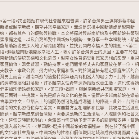
<第一段>跨國婚姻在現代社會越來越普遍，許多台灣男士選擇迎娶
中國
新娘
或
越南新娘
，期望共築幸福家庭。無論是選擇中國新娘或是越南新
娘，都有其各自的優勢與挑戰。本文將探討與越南新娘及中國新娘共築甜
蜜家庭之道，以及台灣郎娶中國新娘的優勢，並分享一些幸福秘訣，希望
能幫助讀者更深入地了解跨國婚姻，並找到開啟幸福人生的鑰匙。<第二
段>迎娶越南新娘開啟幸福人生，吸引許多台灣男士的原因，主要在於越
南新娘的傳統美德和文化背景。越南女性普遍受到儒家思想的影響，重視
家庭價值，溫柔賢淑，勤儉持家。她們通常將丈夫和家庭放在第一位，相
夫教子，孝敬公婆，努力維持家庭和諧。對於渴望擁有穩定家庭生活的台
灣男士而言，越南新娘的這些特質無疑具有相當大的吸引力。此外，越南
的經濟發展相對落後，許多越南女性希望透過婚姻改善生活，這也使得她
們更加珍惜婚姻和家庭。<第三段>然而，與越南新娘共築甜蜜家庭，也
需要面對一些挑戰。首先是語言和文化的差異。儘管許多越南新娘在婚前
會學習中文，但語言上的隔閡仍然可能造成溝通上的障礙。此外，台灣和
越南的文化習俗也存在差異，需要雙方互相理解和包容。其次是生活適應
問題。越南新娘來到台灣後，需要適應新的生活環境，人際關係和社會文
化，這需要時間和耐心。台灣郎也需要給予妻子更多的關懷和支持，幫助
她融入新的生活。<第四段>選擇中國新娘的幸福秘訣，則在於了解中國
的文化和社會背景。中國新娘的性格和價值觀因地域和成長環境而異，有
些獨立自主，有些則傳統保守。台灣郎在選擇中國新娘時，應該根據自身