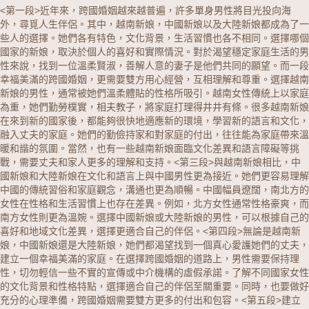
<第一段>近年來，跨國婚姻越來越普遍，許多單身男性將目光投向海
外，尋覓人生伴侶。其中，
越南新娘
，
中國新娘
以及
大陸新娘
都成為了一
些人的選擇。她們各有特色，文化背景，生活習慣也各不相同。選擇哪個
國家的新娘，取決於個人的喜好和實際情況。對於渴望穩定家庭生活的男
性來說，找到一位溫柔賢淑，善解人意的妻子是他們共同的願望。而一段
幸福美滿的跨國婚姻，更需要雙方用心經營，互相理解和尊重。
選擇越南
新娘的男性，通常被她們溫柔體貼的性格所吸引。越南女性傳統上以家庭
為重，她們勤勞樸實，相夫教子，將家庭打理得井井有條。很多越南新娘
在來到新的國家後，都能夠很快地適應新的環境，學習新的語言和文化，
融入丈夫的家庭。她們的勤儉持家和對家庭的付出，往往能為家庭帶來溫
暖和諧的氛圍。當然，也有一些越南新娘面臨文化差異和語言障礙等挑
戰，需要丈夫和家人更多的理解和支持。<第三段>與越南新娘相比，中
國新娘和大陸新娘在文化和語言上與中國男性更為接近。她們更容易理解
中國的傳統習俗和家庭觀念，溝通也更為順暢。中國幅員遼闊，南北方的
女性在性格和生活習慣上也存在差異。例如，北方女性通常性格豪爽，而
南方女性則更為溫婉。選擇中國新娘或大陸新娘的男性，可以根據自己的
喜好和地域文化差異，選擇更適合自己的伴侶。<第四段>無論是越南新
娘，中國新娘還是大陸新娘，她們都渴望找到一個真心愛護她們的丈夫，
建立一個幸福美滿的家庭。在選擇跨國婚姻的道路上，男性需要保持理
性，切勿輕信一些不實的宣傳或中介機構的虛假承諾。了解不同國家女性
的文化背景和性格特點，選擇適合自己的伴侶至關重要。同時，也要做好
充分的心理準備，跨國婚姻需要雙方更多的付出和包容。<第五段>建立