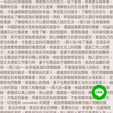
一段成功的跨國婚姻，需要雙方共同努力。除了愛情，更需要互相尊重，
理解和包容。尊重彼此的文化差異，理解彼此的生活習慣，包容彼此的缺
點，才能讓婚姻更加穩固和幸福。學習對方的語言，了解對方的文化，是
增進彼此了解和感情的重要途徑。例如，學習越南語可以更好地與越南新
娘溝通，了解越南文化可以更好地融入她的生活。<第六段>在與越南新
娘，中國新娘或大陸新娘相處的過程中，溝通是維繫感情的關鍵。坦誠的
溝通可以化解誤會，增進了解。遇到問題時，要積極溝通，共同尋找解決
方案，而不是互相指責或逃避。耐心傾聽對方的想法和感受，表達自己的
想法和需求，才能建立良好的溝通模式。<第七段>除了溝通，互相支持
也是維繫跨國婚姻的重要因素。無論是生活上的困難，還是工作上的壓
力，夫妻之間都應該互相支持和鼓勵。當妻子遇到適應新環境的困難時，
丈夫應該給予更多的關心和幫助，例如幫助她學習語言，融入當地文化。
當丈夫遇到工作壓力時，妻子也應該給予理解和支持，成為他溫馨的港
灣。<第八段>一段幸福美滿的跨國婚姻，不僅僅是兩個人的結合，更是
兩個家庭的融合。尊重彼此的家人，維護良好的家庭關係，對於跨國婚姻
的穩定和幸福至關重要。例如，丈夫應該尊重越南新娘的父母和家人，定
期與他們聯繫，表達關心和問候。妻子也應該尊重丈夫的父母和家人，融
入他的家庭，與家人和睦相處。<第九段>最後，無論選擇哪個國家的新
娘，都應該以真心相待，用心經營。婚姻是一場馬拉松，需要雙方共同努
力，才能走到最後。用愛和包容去經營婚姻，才能收穫幸福美滿的新生
活。切勿抱有 unrealistic 的期望，或是將婚姻視為解決個人問題的捷
徑。 真正的幸福，來自於彼此的理解，尊重和付出。希望每一位選擇跨
國婚姻的男性，都能找到自己的幸福，與心愛的人攜手共度美好人生。<