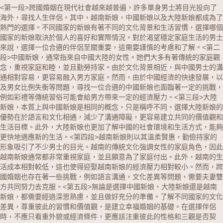
<第一段>跨國婚姻在現代社會越來越普遍，許多單身男士將目光投向了
海外，尋找人生伴侶。其中，
越南新娘
，
中國新娘
以及
大陸新娘
都成為了
熱門的選擇。不同國家的新娘有著不同的文化背景和生活習慣，選擇哪個
國家的新娘取決於個人的喜好和實際情況。對於渴望穩定家庭生活的男士
來說，選擇一位合適的伴侶至關重要，這需要謹慎的考慮和了解。
<第二
段>中國新娘，通常指來自中國大陸的女性。她們大多有著傳統的家庭觀
念，重視家庭和睦，並且勤勞持家。由於文化背景相近，與中國男士的溝
通相對容易，更容易融入男方家庭。然而，由於中國經濟的快速發展，以
及男女比例失衡等問題，尋找一位合適的中國新娘也面臨著一定的挑戰，
例如彩禮等傳統習俗可能會給男方帶來一定的經濟壓力。
<第三段>大陸
新娘，本質上與中國新娘是相同的概念，只是稱呼不同。選擇大陸新娘的
優勢在於語言和文化相通，減少了溝通障礙，更容易建立共同的價值觀和
生活目標。此外，大陸新娘也更加了解中國的社會環境和生活方式，能夠
更快地適應新的生活。
<第四段>越南新娘則以其溫柔賢惠，勤儉持家的
形象吸引了不少男士的目光。越南的傳統文化強調女性的家庭角色，因此
越南新娘通常都非常重視家庭，並且願意為了家庭付出。此外，越南的生
活成本相對較低，這也使得迎娶越南新娘的經濟壓力相對較小。然而，跨
國婚姻也存在著一些挑戰，例如語言溝通，文化差異等問題，需要夫妻雙
方共同努力去克服。
<第五段>無論是選擇中國新娘，大陸新娘還是越南
新娘，都需要經過深思熟慮，並且做好充分的準備。了解不同國家的文化
差異，尊重彼此的習慣和價值觀，是建立幸福婚姻的基礎。在選擇伴侶
時，不應只看重外貌或經濟條件，更應該注重彼此的性格和三觀是否契