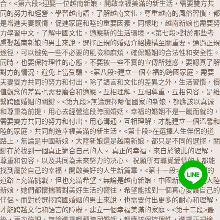
合。
<第六段>迎娶一位越南新娘，開啟幸福美滿的新生活，需要雙方共
同的努力和經營。學習越南語，了解越南文化，尊重越南的風俗習慣，都
是增進夫妻感情，促進家庭和睦的重要因素。同樣地，越南新娘也需要努
力學習中文，了解中國文化，適應新的生活環境。
<第七段>對於那些考
慮娶越南新娘的男士來說，選擇正規的婚姻介紹機構至關重要。通過正規
途徑，可以避免一些不必要的風險和麻煩，確保婚姻的合法性和安全性。
同時，也要保持理性的心態，不要被一些不實的宣傳所迷惑，要認真了解
對方的情況，避免上當受騙。
<第八段>建立一個幸福的跨國家庭，需要
夫妻雙方共同的努力和付出。除了語言和文化的差異之外，生活習慣，價
值觀念的差異也需要磨合和適應。互相理解，互相尊重，互相包容，是維
繫跨國婚姻的關鍵。
<第九段>無論選擇哪個國家的新娘，都應該以真诚
和尊重為前提，用心去經營這段跨國婚姻。幸福的婚姻不是一蹴而就的，
需要雙方共同的努力和付出。用心溝通，互相理解，才能建立一個溫馨和
睦的家庭，共同創造幸福美滿的新生活。
<第十段>在選擇人生伴侶的道
路上，無論是中國新娘，大陸新娘還是越南新娘，都只是不同的選擇，關
鍵在於找到一個真正適合自己的人。 真正的幸福，來自於彼此的理解，
尊重和包容，以及共同為未來努力的决心。 祝願所有尋覓愛情的人都能
找到屬於自己的幸福，開啟美好的人生新篇章。
<第十一段>跨國婚姻的
道路上充滿挑戰，但也充滿希望。無論是越南新娘，中國新娘，還是大陸
新娘，她們都懷揣著對美好生活的嚮往，希望能找到一個真心愛護自己的
伴侶。而對於選擇跨國婚姻的男士來說，也需要付出更多的耐心和理解，
才能跨越文化和語言的障礙，建立一個幸福美滿的家庭。
<第十二段>最
後，再次強調，無論選擇哪種跨國婚姻，都應該保持理性，選擇正規途